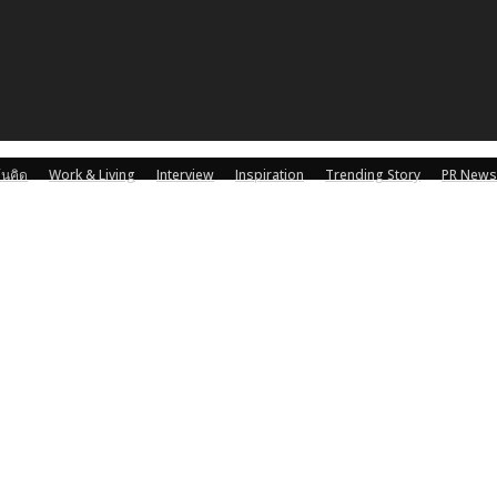
้นคิด
Work & Living
Interview
Inspiration
Trending Story
PR News