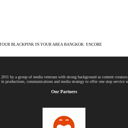
ORLD TOUR BLACKPINK IN YOUR AREA BANGKOK: ENCORE
011 by a group of media veterans with strong background as content creators. 
in productions, communications and media strategy to offer one stop service so
Our Partners