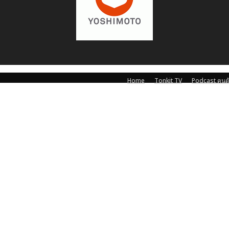
Home
Tonkit TV
Podcast คนต