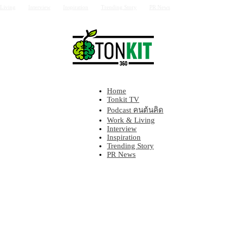
Living
Interview
Inspiration
Trending Story
PR News
Home
Tonkit360
Tonkit TV
Podcast คนต้นคิด
Work & Living
Interview
Inspiration
Trending Story
PR News