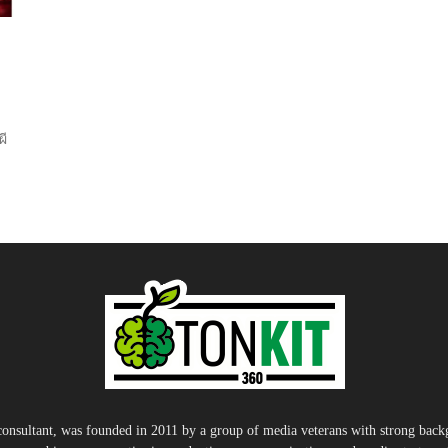
ผี
nsultant, was founded in 2011 by a group of media veterans with strong backg