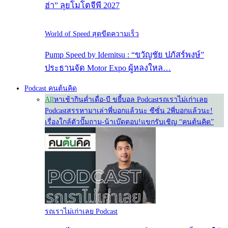
ฮ่า” ลุยโมโตจีพี 2027
World of Speed สุดขีดความเร็ว
Pump Speed by Idemitsu : “ขวัญชัย ปภัสร์พงษ์”
ประธานจัด Motor Expo ผู้หลงใหล…
Podcast คนต้นคิด
All
หาเช้ากินค่ำ
เดื่อ-บี ขยี้บอล Podcast
รถเราไม่เก่าเลย
Podcast
สรรหามาเล่า
พี่บอกแล้วนะ ซีซั่น 2
พี่บอกแล้วนะ!
เรื่องใกล้ตัว
ปั๊มถาม-น้าเบ๊ดตอบ!
แขกรับเชิญ “คนต้นคิด”
รถเราไม่เก่าเลย Podcast