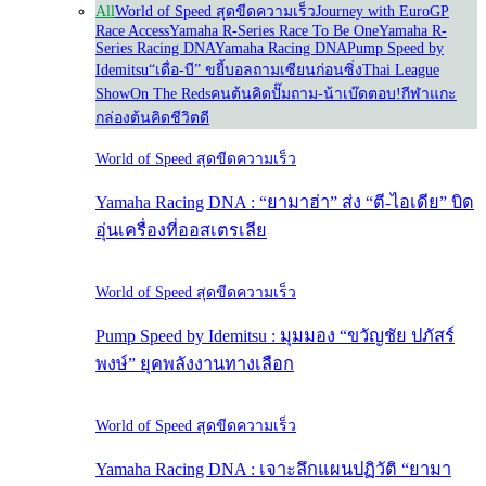
All
World of Speed สุดขีดความเร็ว
Journey with Euro
GP
Race Access
Yamaha R-Series Race To Be One
Yamaha R-
Series Racing DNA
Yamaha Racing DNA
Pump Speed by
Idemitsu
“เดื่อ-บี” ขยี้บอล
ถามเซียนก่อนซิ่ง
Thai League
Show
On The Reds
คนต้นคิด
ปั๊มถาม-น้าเบ๊ดตอบ!
กีฬาแกะ
กล่อง
ต้นคิดชีวิตดี
World of Speed สุดขีดความเร็ว
Yamaha Racing DNA : “ยามาฮ่า” ส่ง “ตี-ไอเดีย” บิด
อุ่นเครื่องที่ออสเตรเลีย
World of Speed สุดขีดความเร็ว
Pump Speed by Idemitsu : มุมมอง “ขวัญชัย ปภัสร์
พงษ์” ยุคพลังงานทางเลือก
World of Speed สุดขีดความเร็ว
Yamaha Racing DNA : เจาะลึกแผนปฏิวัติ “ยามา