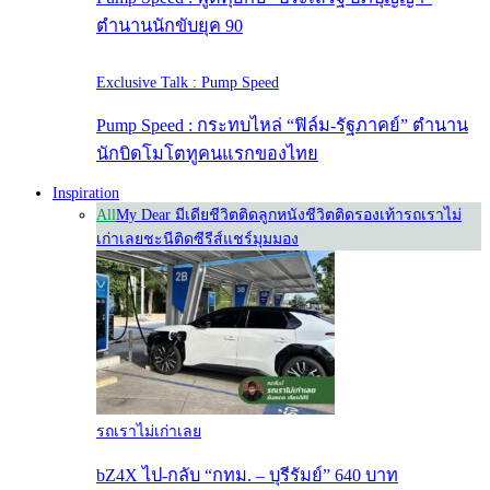
ตำนานนักขับยุค 90
Exclusive Talk : Pump Speed
Pump Speed : กระทบไหล่ “ฟิล์ม-รัฐภาคย์” ตำนาน
นักบิดโมโตทูคนแรกของไทย
Inspiration
All
My Dear มีเดีย
ชีวิตติดลูกหนัง
ชีวิตติดรองเท้า
รถเราไม่
เก่าเลย
ชะนีติดซีรีส์
แชร์มุมมอง
รถเราไม่เก่าเลย
bZ4X ไป-กลับ “กทม. – บุรีรัมย์” 640 บาท