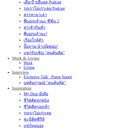
เดื่อ-บี ขยี้บอล Podcast
รถเราไม่เก่าเลย Podcast
สรรหามาเล่า
พี่บอกแล้วนะ ซีซั่น 2
หาเช้ากินค่ำ
พี่บอกแล้วนะ!
เรื่องใกล้ตัว
ปั๊มถาม-น้าเบ๊ดตอบ!
แขกรับเชิญ “คนต้นคิด”
Work & Living
Work
Living
Interview
Exclusive Talk : Pump Speed
บทสัมภาษณ์ “คนต้นคิด”
Inspiration
My Dear มีเดีย
ชีวิตติดลูกหนัง
ชีวิตติดรองเท้า
รถเราไม่เก่าเลย
ชะนีติดซีรีส์
แชร์มุมมอง