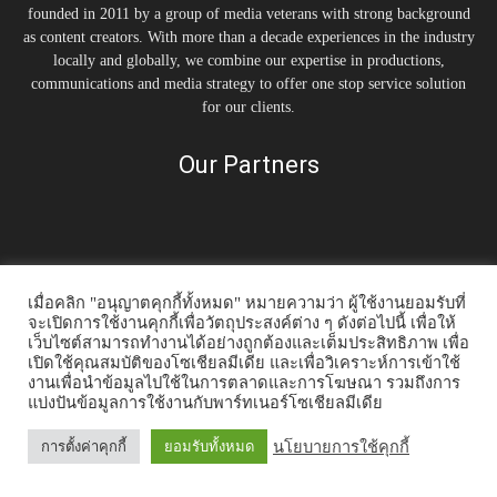
founded in 2011 by a group of media veterans with strong background
as content creators. With more than a decade experiences in the industry
locally and globally, we combine our expertise in productions,
communications and media strategy to offer one stop service solution
for our clients.
Our Partners
เมื่อคลิก "อนุญาตคุกกี้ทั้งหมด" หมายความว่า ผู้ใช้งานยอมรับที่
จะเปิดการใช้งานคุกกี้เพื่อวัตถุประสงค์ต่าง ๆ ดังต่อไปนี้ เพื่อให้
เว็บไซต์สามารถทำงานได้อย่างถูกต้องและเต็มประสิทธิภาพ เพื่อ
Home
Tonkit TV
Podcast คนต้นคิด
Work & Living
Interview
เปิดใช้คุณสมบัติของโซเชียลมีเดีย และเพื่อวิเคราะห์การเข้าใช้
Inspiration
Trending Story
PR News
งานเพื่อนำข้อมูลไปใช้ในการตลาดและการโฆษณา รวมถึงการ
แบ่งปันข้อมูลการใช้งานกับพาร์ทเนอร์โซเชียลมีเดีย
© 2014-2020 Tonkit360.com
นโยบายการใช้คุกกี้
การตั้งค่าคุกกี้
ยอมรับทั้งหมด