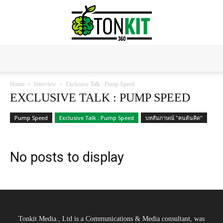
Tonkit360
Home
Interview
Exclusive Talk : Pump Speed
EXCLUSIVE TALK : PUMP SPEED
Pump Speed
Exclusive Talk : Pump Speed
บทสัมภาษณ์ "คนต้นคิด"
No posts to display
Tonkit Media., Ltd is a Communications & Media consultant, was