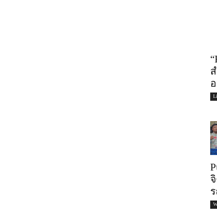
“
ส
อ
L
P
จ
ร
W