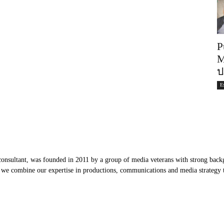
P
M
ป
E
nsultant, was founded in 2011 by a group of media veterans with strong backg
, we combine our expertise in productions, communications and media strategy to
Our Partners