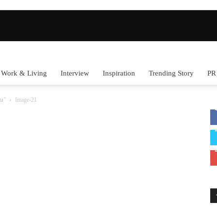
Work & Living
Interview
Inspiration
Trending Story
PR
ิษ”
Image-21