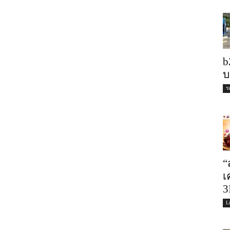
b
บ
ร
“
เ
3
L