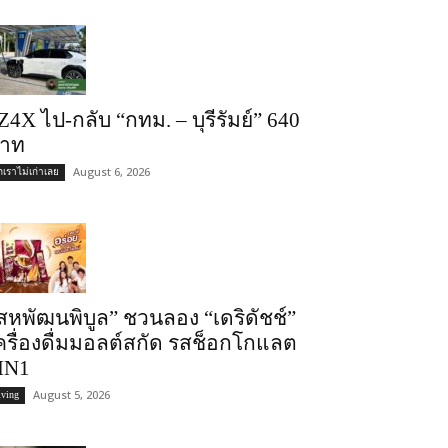
Z4X ไป-กลับ “กทม. – บุรีรัมย์” 640
าท
August 6, 2026
ถเราไม่เก่าเลย
สหพัฒนพิบูล” ชวนลอง “เดริดัชช์”
ครื่องดื่มมอลต์สกัด รสช็อกโกแลต
IN1
August 5, 2026
iving