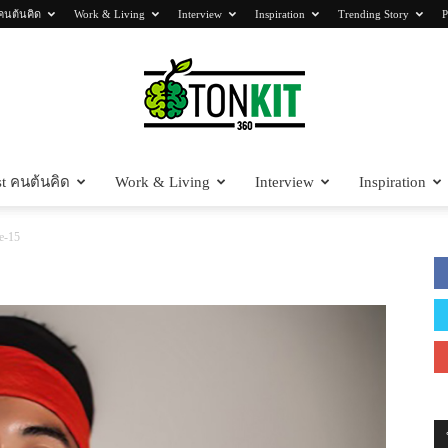
คนต้นคิด
Work & Living
Interview
Inspiration
Trending Story
P
t คนต้นคิด
Work & Living
Interview
Inspiration
Tonkit360
e-15