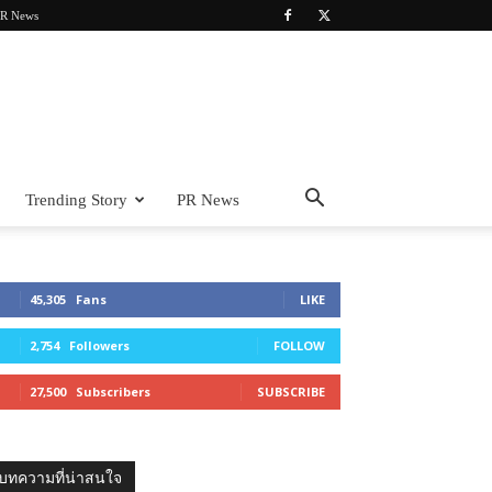
R News
Trending Story
PR News
45,305
Fans
LIKE
2,754
Followers
FOLLOW
27,500
Subscribers
SUBSCRIBE
บทความที่น่าสนใจ