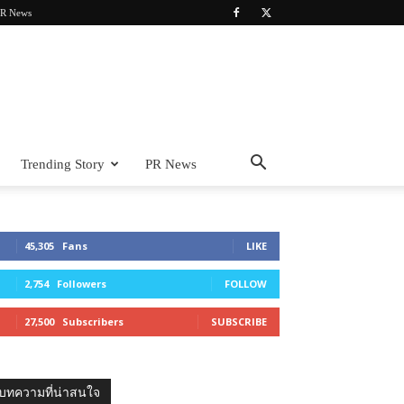
R News
Trending Story
PR News
45,305
Fans
LIKE
2,754
Followers
FOLLOW
27,500
Subscribers
SUBSCRIBE
บทความที่น่าสนใจ