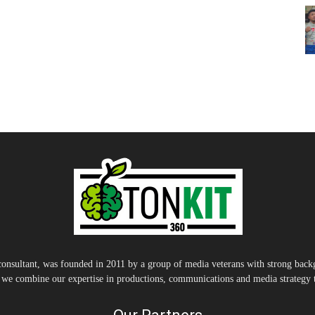
nsultant, was founded in 2011 by a group of media veterans with strong backg
, we combine our expertise in productions, communications and media strategy to