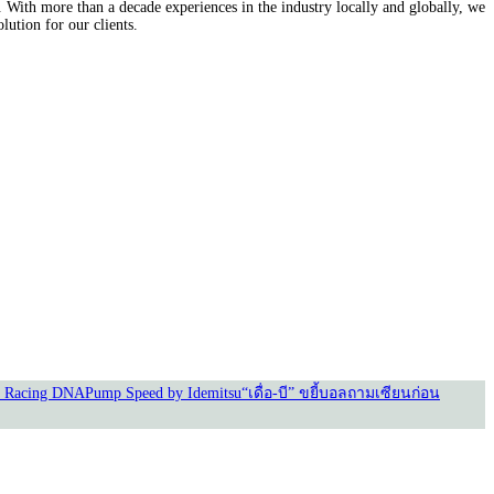
With more than a decade experiences in the industry locally and globally, we
lution for our clients.
 Racing DNA
Pump Speed by Idemitsu
“เดื่อ-บี” ขยี้บอล
ถามเซียนก่อน