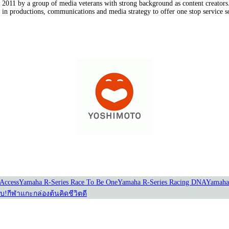
011 by a group of media veterans with strong background as content creators. 
in productions, communications and media strategy to offer one stop service so
Our Partners
Access
Yamaha R-Series Race To Be One
Yamaha R-Series Racing DNA
Yamaha
อบ!
กีฬาแกะกล่อง
ต้นคิดชีวิตดี