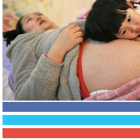
45,305
Fans
2,754
Followers
27,500
Subscribers