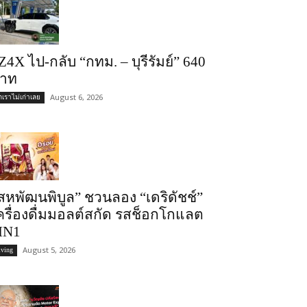
Z4X ไป-กลับ “กทม. – บุรีรัมย์” 640
าท
August 6, 2026
ถเราไม่เก่าเลย
สหพัฒนพิบูล” ชวนลอง “เดริดัชช์”
ครื่องดื่มมอลต์สกัด รสช็อกโกแลต
IN1
August 5, 2026
iving