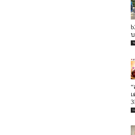
b
บ
ร
“
เ
3
L