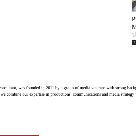
P
M
ป
E
nsultant, was founded in 2011 by a group of media veterans with strong backg
, we combine our expertise in productions, communications and media strategy to
Our Partners