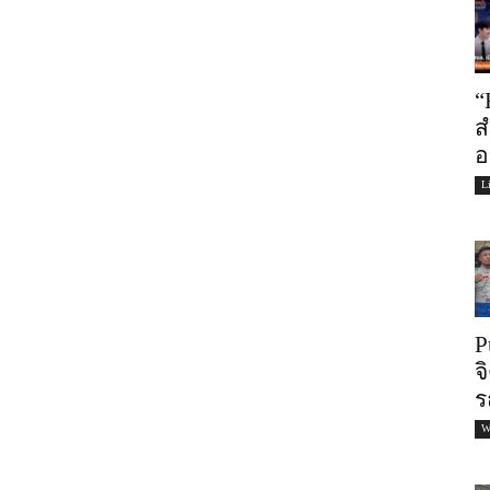
“
ส
อ
L
P
จ
ร
W