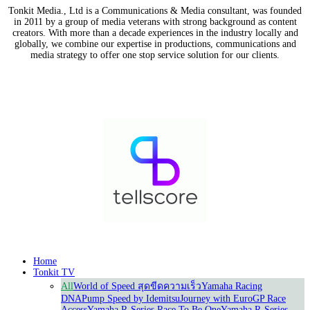
Tonkit Media., Ltd is a Communications & Media consultant, was founded
in 2011 by a group of media veterans with strong background as content
creators. With more than a decade experiences in the industry locally and
globally, we combine our expertise in productions, communications and
media strategy to offer one stop service solution for our clients.
Our Partners
Home
Tonkit TV
All
World of Speed สุดขีดความเร็ว
Yamaha Racing
DNA
Pump Speed by Idemitsu
Journey with Euro
GP Race
Access
Yamaha R-Series Race To Be One
Yamaha R-Series