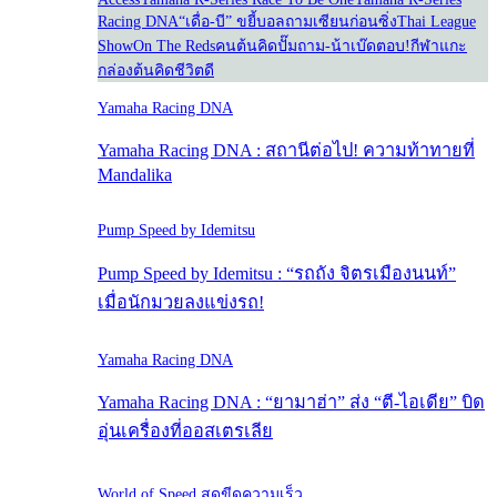
Racing DNA
“เดื่อ-บี” ขยี้บอล
ถามเซียนก่อนซิ่ง
Thai League
Show
On The Reds
คนต้นคิด
ปั๊มถาม-น้าเบ๊ดตอบ!
กีฬาแกะ
กล่อง
ต้นคิดชีวิตดี
Yamaha Racing DNA
Yamaha Racing DNA : สถานีต่อไป! ความท้าทายที่
Mandalika
Pump Speed by Idemitsu
Pump Speed by Idemitsu : “รถถัง จิตรเมืองนนท์”
เมื่อนักมวยลงแข่งรถ!
Yamaha Racing DNA
Yamaha Racing DNA : “ยามาฮ่า” ส่ง “ตี-ไอเดีย” บิด
อุ่นเครื่องที่ออสเตรเลีย
World of Speed สุดขีดความเร็ว