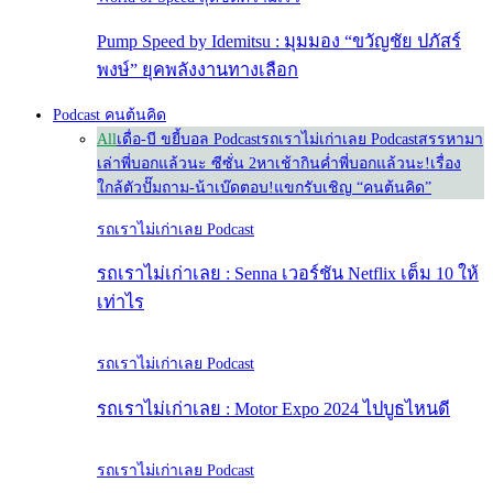
Pump Speed by Idemitsu : มุมมอง “ขวัญชัย ปภัสร์
พงษ์” ยุคพลังงานทางเลือก
Podcast คนต้นคิด
All
เดื่อ-บี ขยี้บอล Podcast
รถเราไม่เก่าเลย Podcast
สรรหามา
เล่า
พี่บอกแล้วนะ ซีซั่น 2
หาเช้ากินค่ำ
พี่บอกแล้วนะ!
เรื่อง
ใกล้ตัว
ปั๊มถาม-น้าเบ๊ดตอบ!
แขกรับเชิญ “คนต้นคิด”
รถเราไม่เก่าเลย Podcast
รถเราไม่เก่าเลย : Senna เวอร์ชัน Netflix เต็ม 10 ให้
เท่าไร
รถเราไม่เก่าเลย Podcast
รถเราไม่เก่าเลย : Motor Expo 2024 ไปบูธไหนดี
รถเราไม่เก่าเลย Podcast