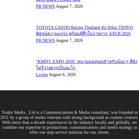
PR NEWS
August 7, 2026
TOYOTA GAZOO Racing Thailand ส่ง Hilux TRAVO
พิสูจน์ความแกร่ง พร้อมสู้ศึกในรายการ AXCR 2026
PR NEWS
August 7, 2026
“KMITL EXPO 2026” สนามลองของสำหรับน้อง ๆ ที่ยัง
ไม่รู้ว่าอยากเป็นอะไร
Living
August 6, 2026
Tonkit Media., Ltd is a Communications & Media consultant, was founded in
2011 by a group of media veterans with strong background as content creators.
With more than a decade experiences in the industry locally and globally, we
combine our expertise in productions, communications and media strategy to
offer one stop service solution for our clients.