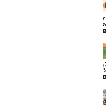
ก
ค
L
เ
ใ
L