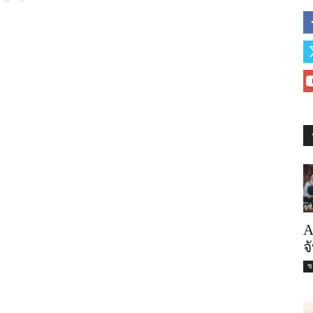
A
จ
ชะ