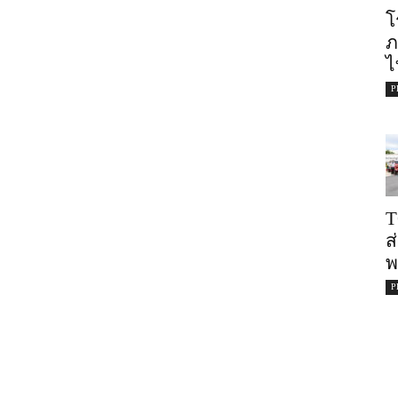
โ
ภ
ไ
P
T
ส
พ
P