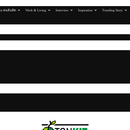
st คนต้นคิด
Work & Living
Interview
Inspiration
Trending Story