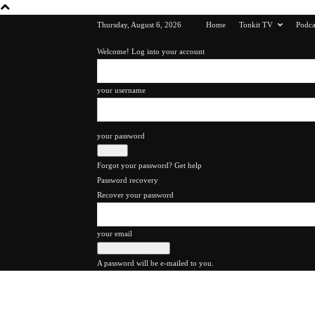
Thursday, August 6, 2026
Home
Tonkit TV
Podca
Welcome! Log into your account
your username
your password
Forgot your password? Get help
Password recovery
Recover your password
your email
A password will be e-mailed to you.