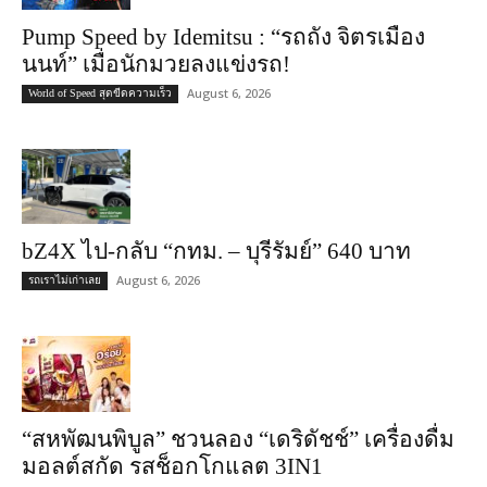
Pump Speed by Idemitsu : “รถถัง จิตรเมือง
นนท์” เมื่อนักมวยลงแข่งรถ!
August 6, 2026
World of Speed สุดขีดความเร็ว
bZ4X ไป-กลับ “กทม. – บุรีรัมย์” 640 บาท
August 6, 2026
รถเราไม่เก่าเลย
“สหพัฒนพิบูล” ชวนลอง “เดริดัชช์” เครื่องดื่ม
มอลต์สกัด รสช็อกโกแลต 3IN1