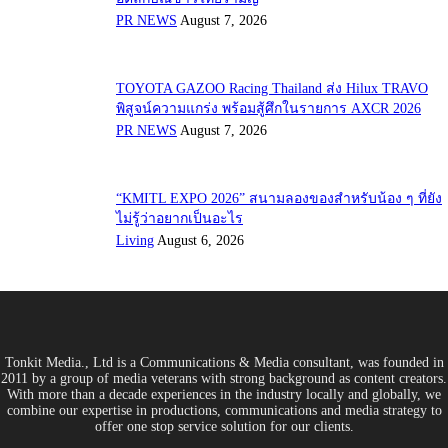
PR NEWS
August 7, 2026
TOYOTA GAZOO Racing Thailand ส่ง Hilux TRAVO
พิสูจน์ความแกร่ง พร้อมสู้ศึกในรายการ AXCR 2026
PR NEWS
August 7, 2026
“KMITL EXPO 2026” สนามลองของสำหรับน้อง ๆ ที่ยัง
ไม่รู้ว่าอยากเป็นอะไร
Living
August 6, 2026
Tonkit Media., Ltd is a Communications & Media consultant, was founded in
2011 by a group of media veterans with strong background as content creators.
With more than a decade experiences in the industry locally and globally, we
combine our expertise in productions, communications and media strategy to
offer one stop service solution for our clients.