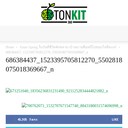
Tonkit360
Home
Azure Spring ในวันที่ชีวิตพังทลาย เป้าหมายคือหนีไปซ่อมใจที่ทะเล!
686384437_1523395705812270_5502818075018369667_n
686384437_1523395705812270_5502818
075018369667_n
45,305
Fans
LIKE