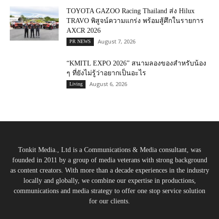
TOYOTA GAZOO Racing Thailand ส่ง Hilux
TRAVO พิสูจน์ความแกร่ง พร้อมสู้ศึกในรายการ
AXCR 2026
August 7, 2026
PR NEWS
“KMITL EXPO 2026” สนามลองของสำหรับน้อง
ๆ ที่ยังไม่รู้ว่าอยากเป็นอะไร
August 6, 2026
Living
Tonkit Media., Ltd is a Communications & Media consultant, was
founded in 2011 by a group of media veterans with strong background
as content creators. With more than a decade experiences in the industry
locally and globally, we combine our expertise in productions,
communications and media strategy to offer one stop service solution
for our clients.