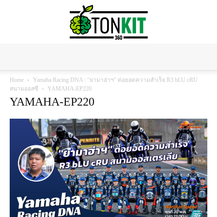
Tonkit360
Home
Yamaha Racing DNA : “ยามาฮ่าฯ” ต่อยอดความสำเร็จ R3 bLU cRU
สนามออสซี
YAMAHA-EP220
YAMAHA-EP220