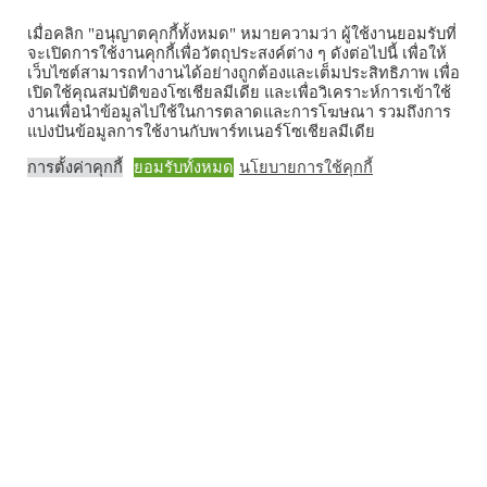
เมื่อคลิก "อนุญาตคุกกี้ทั้งหมด" หมายความว่า ผู้ใช้งานยอมรับที่
จะเปิดการใช้งานคุกกี้เพื่อวัตถุประสงค์ต่าง ๆ ดังต่อไปนี้ เพื่อให้
เว็บไซต์สามารถทำงานได้อย่างถูกต้องและเต็มประสิทธิภาพ เพื่อ
Tonkit Media., Ltd is a Communications & Media consultant, was
เปิดใช้คุณสมบัติของโซเชียลมีเดีย และเพื่อวิเคราะห์การเข้าใช้
founded in 2011 by a group of media veterans with strong background
งานเพื่อนำข้อมูลไปใช้ในการตลาดและการโฆษณา รวมถึงการ
แบ่งปันข้อมูลการใช้งานกับพาร์ทเนอร์โซเชียลมีเดีย
as content creators. With more than a decade experiences in the industry
locally and globally, we combine our expertise in productions,
การตั้งค่าคุกกี้
ยอมรับทั้งหมด
นโยบายการใช้คุกกี้
communications and media strategy to offer one stop service solution
for our clients.
Our Partners
Home
Tonkit TV
Podcast คนต้นคิด
Work & Living
Interview
Inspiration
Trending Story
PR News