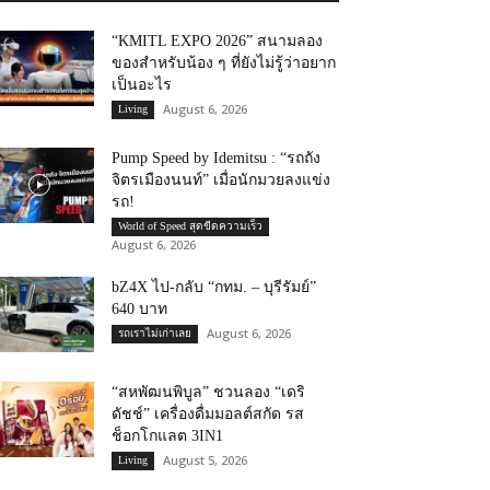
“KMITL EXPO 2026” สนามลอง
ของสำหรับน้อง ๆ ที่ยังไม่รู้ว่าอยาก
เป็นอะไร
August 6, 2026
Living
Pump Speed by Idemitsu : “รถถัง
จิตรเมืองนนท์” เมื่อนักมวยลงแข่ง
รถ!
World of Speed สุดขีดความเร็ว
August 6, 2026
bZ4X ไป-กลับ “กทม. – บุรีรัมย์”
640 บาท
August 6, 2026
รถเราไม่เก่าเลย
“สหพัฒนพิบูล” ชวนลอง “เดริ
ดัชช์” เครื่องดื่มมอลต์สกัด รส
ช็อกโกแลต 3IN1
August 5, 2026
Living