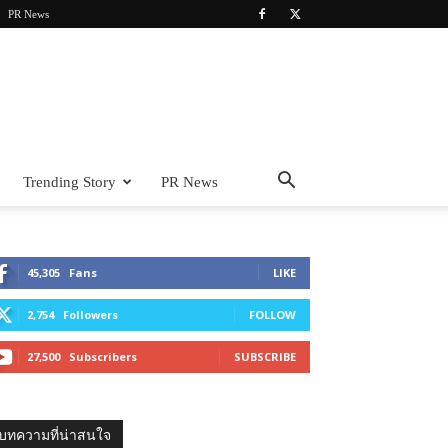
PR News
Trending Story
PR News
45,305
Fans
LIKE
2,754
Followers
FOLLOW
27,500
Subscribers
SUBSCRIBE
บทความที่น่าสนใจ