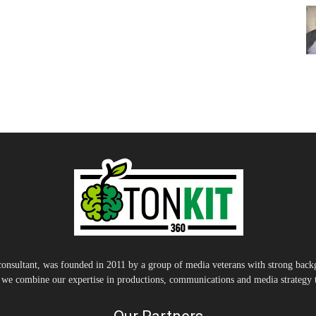
nsultant, was founded in 2011 by a group of media veterans with strong backg
, we combine our expertise in productions, communications and media strategy to