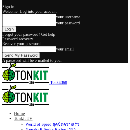
Sign in
Welcome! Log into your account
your username
your password
Forgot your password? Get help
Password recovery
Recover your password
your email
A password will be e-mailed to you.
Tonkit360
Home
Tonkit TV
World of Speed สุดขีดความเร็ว
Yamaha R-Series Racing DNA