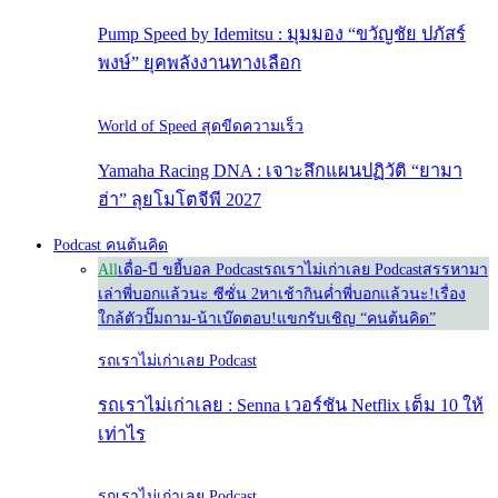
Pump Speed by Idemitsu : มุมมอง “ขวัญชัย ปภัสร์
พงษ์” ยุคพลังงานทางเลือก
World of Speed สุดขีดความเร็ว
Yamaha Racing DNA : เจาะลึกแผนปฏิวัติ “ยามา
ฮ่า” ลุยโมโตจีพี 2027
Podcast คนต้นคิด
All
เดื่อ-บี ขยี้บอล Podcast
รถเราไม่เก่าเลย Podcast
สรรหามา
เล่า
พี่บอกแล้วนะ ซีซั่น 2
หาเช้ากินค่ำ
พี่บอกแล้วนะ!
เรื่อง
ใกล้ตัว
ปั๊มถาม-น้าเบ๊ดตอบ!
แขกรับเชิญ “คนต้นคิด”
รถเราไม่เก่าเลย Podcast
รถเราไม่เก่าเลย : Senna เวอร์ชัน Netflix เต็ม 10 ให้
เท่าไร
รถเราไม่เก่าเลย Podcast