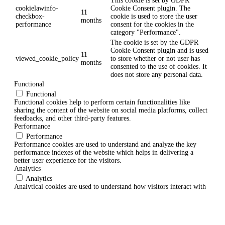
This cookie is set by GDPR
cookielawinfo-
Cookie Consent plugin. The
11
checkbox-
cookie is used to store the user
months
performance
consent for the cookies in the
category "Performance".
The cookie is set by the GDPR
Cookie Consent plugin and is used
11
viewed_cookie_policy
to store whether or not user has
months
consented to the use of cookies. It
does not store any personal data.
Functional
Functional
Functional cookies help to perform certain functionalities like
sharing the content of the website on social media platforms, collect
feedbacks, and other third-party features.
Performance
Performance
Performance cookies are used to understand and analyze the key
performance indexes of the website which helps in delivering a
better user experience for the visitors.
Analytics
Analytics
Analytical cookies are used to understand how visitors interact with
the website. These cookies help provide information on metrics the
number of visitors, bounce rate, traffic source, etc.
Advertisement
Advertisement