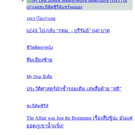
All
My Dear มีเดีย
ชีวิตติดลูกหนัง
ชีวิตติดรองเท้า
รถเราไม่
เก่าเลย
ชะนีติดซีรีส์
แชร์มุมมอง
รถเราไม่เก่าเลย
bZ4X ไป-กลับ “กทม. – บุรีรัมย์” 640 บาท
ชีวิตติดลูกหนัง
ทีมเอียงซ้าย
My Dear มีเดีย
ประวัติศาสตร์มักซ้ำรอยเดิม เสพสื่อด้วย “สติ”
ชะนีติดซีรีส์
The Affair was Just the Beginning เรื่องสืบชู้น่ะ มันแค่
ยอดภูเขาน้ำแข็ง!