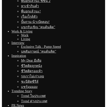
พี่บอกแล้วนะ ซีซั่น 2
หาเช้ากินค่ำ
พี่บอกแล้วนะ!
เรื่องใกล้ตัว
ปั๊มถาม-น้าเบ๊ดตอบ!
แขกรับเชิญ “คนต้นคิด”
Work & Living
Work
Living
Interview
Exclusive Talk : Pump Speed
บทสัมภาษณ์ “คนต้นคิด”
Inspiration
My Dear มีเดีย
ชีวิตติดลูกหนัง
ชีวิตติดรองเท้า
รถเราไม่เก่าเลย
ชะนีติดซีรีส์
แชร์มุมมอง
Trending Story
Trend ในประเทศ
Trend ต่างประเทศ
PR News