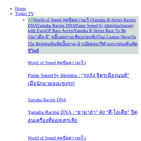
Home
Tonkit TV
All
World of Speed สุดขีดความเร็ว
Yamaha R-Series Racing
DNA
Yamaha Racing DNA
Pump Speed by Idemitsu
Journey
with Euro
GP Race Access
Yamaha R-Series Race To Be
One
“เดื่อ-บี” ขยี้บอล
ถามเซียนก่อนซิ่ง
Thai League Show
On
The Reds
คนต้นคิด
ปั๊มถาม-น้าเบ๊ดตอบ!
กีฬาแกะกล่อง
ต้นคิด
ชีวิตดี
World of Speed สุดขีดความเร็ว
Pump Speed by Idemitsu : “รถถัง จิตรเมืองนนท์”
เมื่อนักมวยลงแข่งรถ!
Yamaha Racing DNA
Yamaha Racing DNA : “ยามาฮ่า” ส่ง “ตี-ไอเดีย” บิด
อุ่นเครื่องที่ออสเตรเลีย
World of Speed สุดขีดความเร็ว