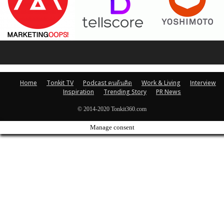
Home
Tonkit TV
Podcast คนต้นคิด
Work & Living
Interview
Inspiration
Trending Story
PR News
© 2014-2020 Tonkit360.com
Manage consent