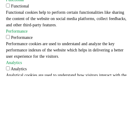
Functional
Functional cookies help to perform certain functionalities like sharing
the content of the website on social media platforms, collect feedbacks,
and other third-party features.
Performance
Performance
Performance cookies are used to understand and analyze the key
performance indexes of the website which helps in delivering a better
user experience for the visitors.
Analytics
Analytics
Analytical cookies are used to understand how visitors interact with the
website. These cookies help provide information on metrics the number
of visitors, bounce rate, traffic source, etc.
Advertisement
Advertisement
Advertisement cookies are used to provide visitors with relevant ads
and marketing campaigns. These cookies track visitors across websites
and collect information to provide customized ads.
Others
Others