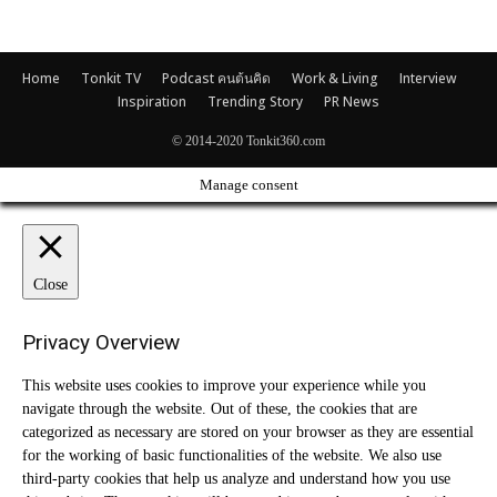
Home
Tonkit TV
Podcast คนต้นคิด
Work & Living
Interview
Inspiration
Trending Story
PR News
© 2014-2020 Tonkit360.com
Manage consent
Close
Privacy Overview
This website uses cookies to improve your experience while you
navigate through the website. Out of these, the cookies that are
categorized as necessary are stored on your browser as they are essential
for the working of basic functionalities of the website. We also use
third-party cookies that help us analyze and understand how you use