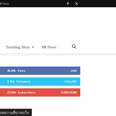
R News
Trending Story
PR News
45,305
Fans
LIKE
2,754
Followers
FOLLOW
27,500
Subscribers
SUBSCRIBE
บทความที่น่าสนใจ