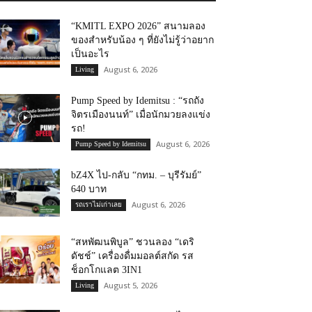
“KMITL EXPO 2026” สนามลอง
ของสำหรับน้อง ๆ ที่ยังไม่รู้ว่าอยาก
เป็นอะไร
August 6, 2026
Living
Pump Speed by Idemitsu : “รถถัง
จิตรเมืองนนท์” เมื่อนักมวยลงแข่ง
รถ!
August 6, 2026
Pump Speed by Idemitsu
bZ4X ไป-กลับ “กทม. – บุรีรัมย์”
640 บาท
August 6, 2026
รถเราไม่เก่าเลย
“สหพัฒนพิบูล” ชวนลอง “เดริ
ดัชช์” เครื่องดื่มมอลต์สกัด รส
ช็อกโกแลต 3IN1
August 5, 2026
Living